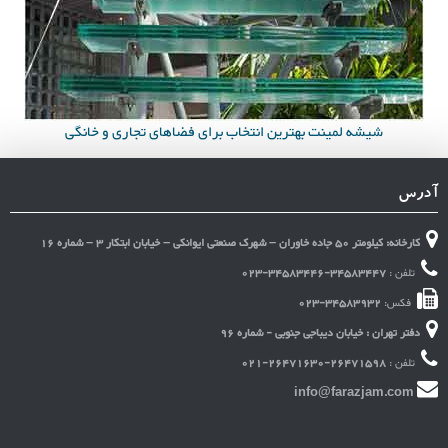
شیشه لمینت بهترین انتخاب برای فضاهای تجاری و خانگی
آدرس
کارخانه: کیلومتر 50 جاده خاوران – شهرک صنعتی ایوانکی – خیابان ابتکار 3 – شماره 16
تلفن :
023-34583446-34583447
فکس:
023-34583932
دفتر تهران : خیابان دیباجی جنوبی - شماره 96
تلفن :
021-26471630-26471598
info@farazjam.com