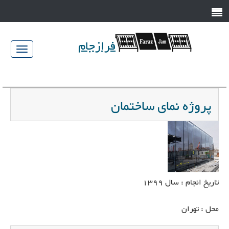
فرازجام
023-
jam.com
34583446/7
پروژه نمای ساختمان
تاریخ انجام : سال 1399
محل : تهران