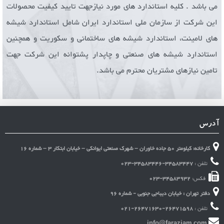
می باشد . کلیه استاندارد های مورد نیازجهت تایید کیفیت محصولات
این شرکت از سازمان ملی استاندارد ایران شامل استاندارد شیشه
های لامینت، استاندارد شیشه های ساختمانی و سکوریت و همچنین
استاندارد شیشه های صنعتی و چاپدار پشتوانه این شرکت جهت
تامین نیازهای مشتریان محترم می باشد.
آدرس
کارخانه: کیلومتر 50 جاده خاوران – شهرک صنعتی ایوانکی – خیابان ابتکار 3 – شماره 16
تلفن :
023-34583446-34583447
فکس:
023-34583932
دفتر تهران : خیابان دیباجی جنوبی - شماره 96
تلفن :
021-26471630-26471598
info@farazjam.com