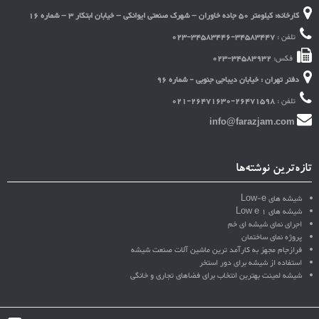
کارخانه: کیلومتر 50 جاده خاوران – شهرک صنعتی ایوانکی – خیابان ابتکار 3 – شماره 16
تلفن :
023-34583446-34583447
فکس:
023-34583932
دفتر تهران : خیابان دیباجی جنوبی - شماره 96
تلفن :
021-26471630-26471598
info@farazjam.com
تازه‌ترین نوشته‌ها
شیشه های Low-e
شیشه های Low e 1
اجرای نمای شیشه ای خم
پروژه نمای ساختمان
فرازجام مجهز به کارآمد ترین ماشین آلات صنعت شیشه
استفاده از شیشه برای دور استخر
شیشه لمینت بهترین انتخاب برای فضاهای تجاری و خانگی