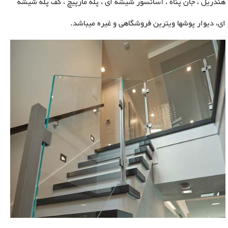
هندریل ، جان پناه ، آسانسور شیشه ای ، پله مارپیچ ، کف پله شیشه
ای، دیوار پوشها ویترین فروشگاهی و غیره میباشد.