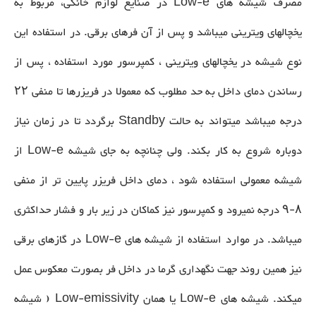
مصرف شیشه های Low-e در صنایع لوازم خانگی، مربوط به
یخچالهای ویترینی میباشد و پس از آن فرهای برقی. در استفاده این
نوع شیشه در یخچالهای ویترینی ، کمپرسور مورد استفاده ، پس از
رساندن دمای داخل به حد مطلوب که معمولا در فریزرها تا منفی ۲۲
درجه میباشد میتواند به حالت Standby برگردد تا در زمان نیاز
دوباره شروع به کار بکند. ولی چنانچه به جای شیشه Low-e از
شیشه معمولی استفاده شود ، دمای داخل فریزر پایین تر از منفی
۸-۹ درجه نمیرود و کمپرسور نیز کماکان در زیر بار و فشار حداکثری
میباشد. در موارد استفاده از شیشه های Low-e در گازهای برقی
نیز همین روند جهت نگهداری گرما در داخل فر بصورت معکوس عمل
میکند. شیشه های Low-e یا همان Low-emissivity ( شیشه