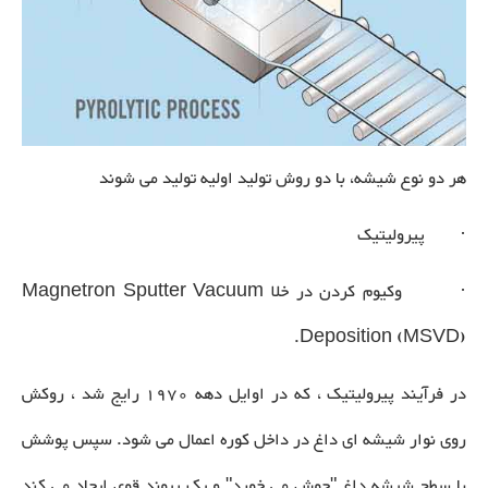
هر دو نوع شیشه، با دو روش تولید اولیه تولید می شوند
· پیرولیتیک
· وکیوم کردن در خلا Magnetron Sputter Vacuum
Deposition (MSVD).
در فرآیند پیرولیتیک ، که در اوایل دهه 1970 رایج شد ، روکش
روی نوار شیشه ای داغ در داخل کوره اعمال می شود. سپس پوشش
با سطح شیشه داغ "جوش می خورد" و یک پیوند قوی ایجاد می کند