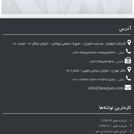
آدرس
کارخانه: کیلومتر 50 جاده خاوران – شهرک صنعتی ایوانکی – خیابان ابتکار 3 – شماره 16
تلفن :
023-34583446-34583447
فکس:
023-34583932
دفتر تهران : خیابان دیباجی جنوبی - شماره 96
تلفن :
021-26471630-26471598
info@farazjam.com
تازه‌ترین نوشته‌ها
شیشه های Low-e
شیشه های Low e 1
اجرای نمای شیشه ای خم