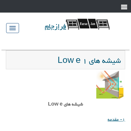
فرازجام
023-
jam.com
34583446/7
شیشه های Low e 1
شیشه های Low e
1- مقدمه