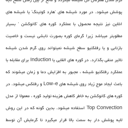
گرم شدن همزمان کل شیشه میگردد و مانع از بین رفتن سطح لایه
پوشش میشود. در مورد شیشه های ‘هارد کوتینگ’ یا شیشه های
انلاین نیز نتیجه محصول با عملکرد کوره های ‘کانوکشن ‘ بسیار
مطلوبتر میباشد زیرا گرمای کوره بصورت تابشی نیست و خاصیت
بازتابی و یا رفلکتیو سطح شیشه نمیتواند روی گرم شدن شیشه
تاثیر منفی بگذارد. در کوره های القایی یا Induction برای مقابله با
عملکرد رفلکتیو شیشه ، مجبور به افزایش دما و زمان میشوند که
باعث ایجاد موج زیاد روی شیشه های Low-e و رفلکس میشود. در
کوره های کانوکشن به خاطر کاهش هزینه تولید کوره ، معمولا از مدل
Top Convection استفاده میشود. بدین گونه که در این روش
لایه پوشش دار به سمت بالا قرار میگیرد تا گرمایش آن توسط