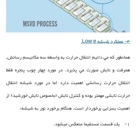
4- عملکرد شیشه Low e
همانطور كه مي دانيم انتقال حرارت به واسطه سه مكانيسم رسانش,
همرفت و تابش صورت مي پذيرد. در مورد چهار چوب پنجره فقط
انتقال حرارت رسانشی اهميت دارد اما در مورد شيشه انتقال
حرارت تابشی مهمتر بوده و كنترل تابش (بخصوص تابش خورشيد) از
اهميت بسزايی برخوردار است. هنگام برخورد نور به شیشه:
1- يك قسمت مستقيما منعكس ميشود.