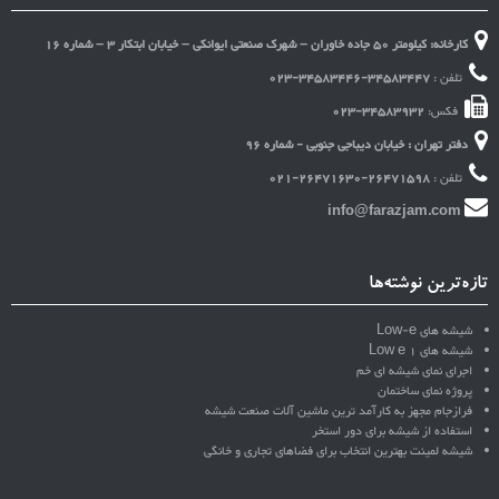
کارخانه: کیلومتر 50 جاده خاوران – شهرک صنعتی ایوانکی – خیابان ابتکار 3 – شماره 16
تلفن :
023-34583446-34583447
فکس:
023-34583932
دفتر تهران : خیابان دیباجی جنوبی - شماره 96
تلفن :
021-26471630-26471598
info@farazjam.com
تازه‌ترین نوشته‌ها
شیشه های Low-e
شیشه های Low e 1
اجرای نمای شیشه ای خم
پروژه نمای ساختمان
فرازجام مجهز به کارآمد ترین ماشین آلات صنعت شیشه
استفاده از شیشه برای دور استخر
شیشه لمینت بهترین انتخاب برای فضاهای تجاری و خانگی