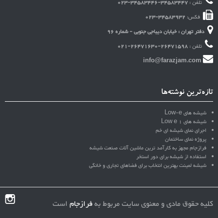
تلفن :
023-34583446-34583447
فکس:
023-34583932
دفتر تهران : خیابان دیباجی جنوبی - شماره 96
تلفن :
021-26471630-26471598
info@farazjam.com
تازه‌ترین نوشته‌ها
شیشه های Low-e
شیشه های Low e 1
اجرای نمای شیشه ای خم
پروژه نمای ساختمان
فرازجام مجهز به کارآمد ترین ماشین آلات صنعت شیشه
استفاده از شیشه برای دور استخر
شیشه لمینت بهترین انتخاب برای فضاهای تجاری و خانگی
کلیه حقوق مادی و معنوی سایت مربوط به
فرازجام
است