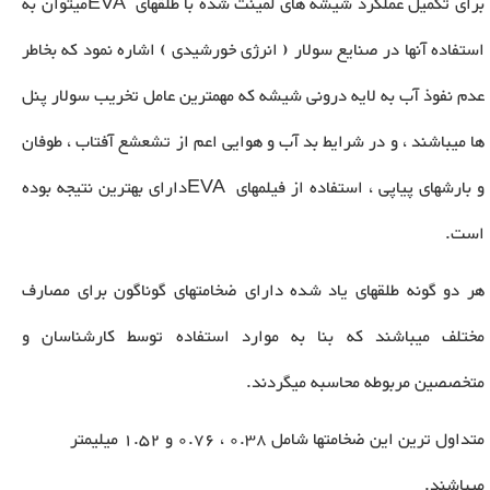
برای تکمیل عملکرد شیشه های لمینت شده با طلقهای
EVA
میتوان به
استفاده آنها در صنایع سولار ( انرژی خورشیدی ) اشاره نمود که بخاطر
عدم نفوذ آب به لایه درونی شیشه که مهمترین عامل تخریب سولار پنل
ها میباشند ، و در شرایط بد آب و هوایی اعم از تشعشع آفتاب ، طوفان
و بارشهای پیاپی ، استفاده از فیلمهای
EVA
دارای بهترین نتیجه بوده
است.
هر دو گونه طلقهای یاد شده دارای ضخامتهای گوناگون برای مصارف
مختلف میباشند که بنا به موارد استفاده توسط کارشناسان و
متخصصین مربوطه محاسبه میگردند.
متداول ترین این ضخامتها شامل 0.38 ، 0.76 و 1.52 میلیمتر
میباشند.